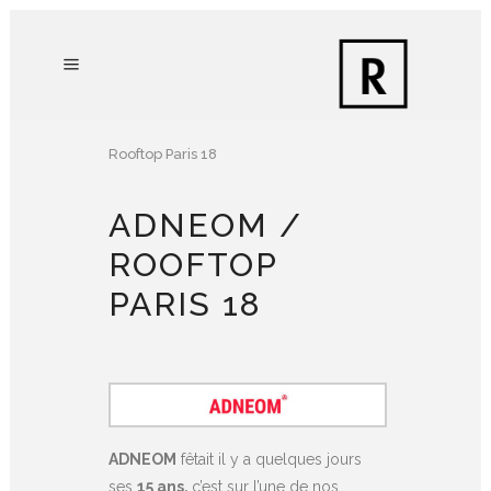
Rooftop Paris 18
ADNEOM /
ROOFTOP
PARIS 18
ADNEOM
fêtait il y a quelques jours
ses
15 ans,
c’est sur l’une de nos