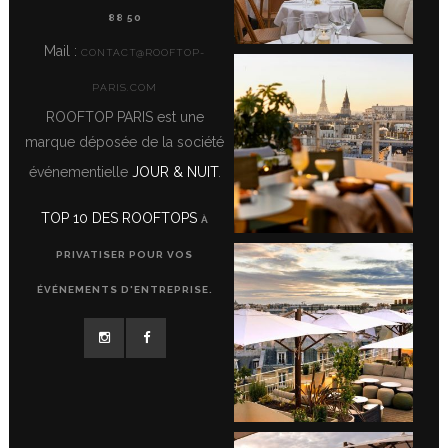
88 50
Mail :
CONTACT@ROOFTOP-
PARIS.COM
ROOFTOP PARIS est une
marque déposée de la société
événementielle
JOUR & NUIT
.
TOP 10 DES ROOFTOPS
À
PRIVATISER POUR VOS
ÉVÉNEMENTS D'ENTREPRISE.